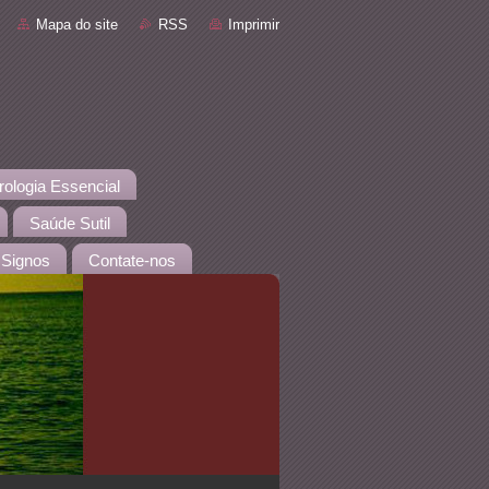
Mapa do site
RSS
Imprimir
rologia Essencial
Saúde Sutil
Signos
Contate-nos