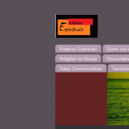
Enigmas Espirituais
Quem sou eu
Religiões do Mundo
Desvendand
Datas Comemorativas
Santuári