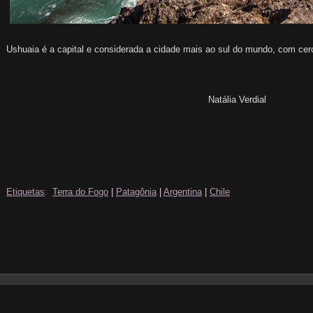
Ushuaia é a capital e considerada a cidade mais ao sul do mundo, com cerc
Natália Verdial
Etiquetas
:
Terra do Fogo
|
Patagônia
|
Argentina
|
Chile