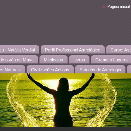
Página inicial
 - Natália Verdial
Perfil Profissional Astrológico
Curso: Ast
o o véu de Maya
Mitologias
Livros
Grandes Lugares
os Naturais
Civilizações Antigas
Estudos de Astrologia