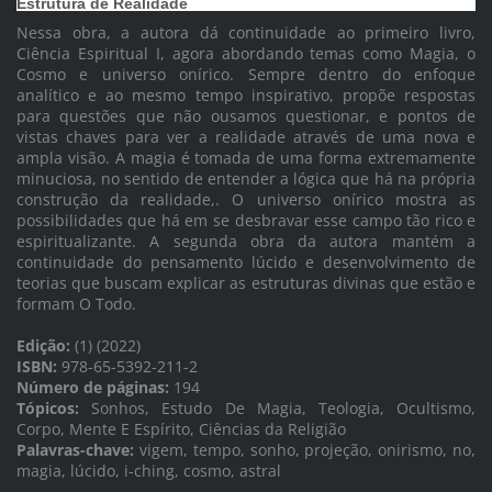
Estrutura de Realidade
Nessa obra, a autora dá continuidade ao primeiro livro,
Ciência Espiritual I, agora abordando temas como Magia, o
Cosmo e universo onírico. Sempre dentro do enfoque
analítico e ao mesmo tempo inspirativo, propõe respostas
para questões que não ousamos questionar, e pontos de
vistas chaves para ver a realidade através de uma nova e
ampla visão. A magia é tomada de uma forma extremamente
minuciosa, no sentido de entender a lógica que há na própria
construção da realidade,. O universo onírico mostra as
possibilidades que há em se desbravar esse campo tão rico e
espiritualizante. A segunda obra da autora mantém a
continuidade do pensamento lúcido e desenvolvimento de
teorias que buscam explicar as estruturas divinas que estão e
formam O Todo.
Edição:
(1) (2022)
ISBN:
978-65-5392-211-2
Número de páginas:
194
Tópicos:
Sonhos, Estudo De Magia, Teologia, Ocultismo,
Corpo, Mente E Espírito, Ciências da Religião
Palavras-chave:
vigem, tempo, sonho, projeção, onirismo, no,
magia, lúcido, i-ching, cosmo, astral