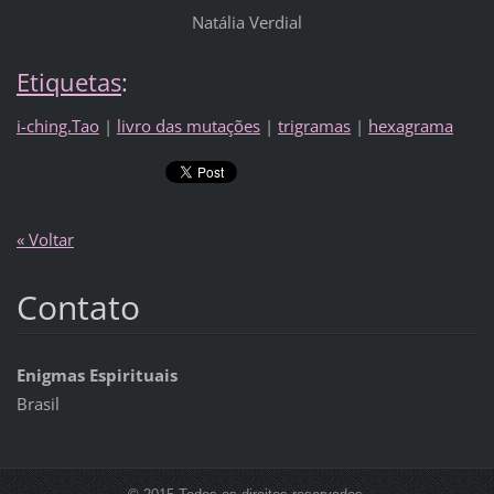
Natália Verdial
Etiquetas
:
i-ching.Tao
|
livro das mutações
|
trigramas
|
hexagrama
« Voltar
Contato
Enigmas Espirituais
Brasil