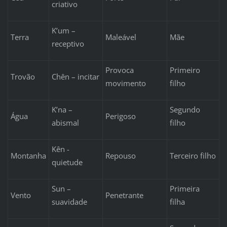
criativo
K’um –
Terra
Maleável
Mãe
receptivo
Provoca
Primeiro
Trovão
Chên – incitar
movimento
filho
K’na –
Segundo
Água
Perigoso
abismal
filho
Kên -
Montanha
Repouso
Terceiro filho
quietude
Sun –
Primeira
Vento
Penetrante
suavidade
filha