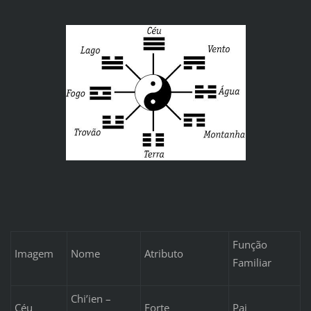
Função
Imagem
Nome
Atributo
Familiar
Chi’ien –
Céu
Forte
Pai