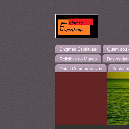
Enigmas Espirituais
Quem sou eu
Religiões do Mundo
Desvendand
Datas Comemorativas
Santuári