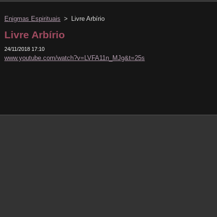
Enigmas Espirituais
>
Livre Arbírio
Livre Arbírio
24/11/2018 17:10
www.youtube.com/watch?v=LVFA11n_MJg&t=25s