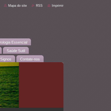
Mapa do site
RSS
Imprimir
rologia Essencial
Saúde Sutil
Signos
Contate-nos