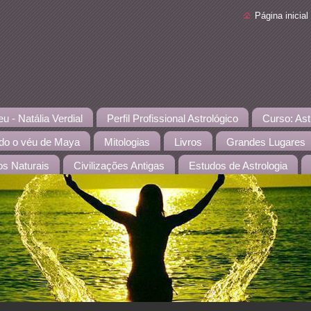
Página inicial
 - Natália Verdial
Perfil Profissional Astrológico
Curso: Ast
o o véu de Maya
Mitologias
Livros
Grandes Lugares
os Naturais
Civilizações Antigas
Estudos de Astrologia